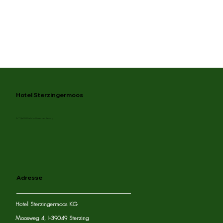
Hotel Sterzingermoos
Ihr *** Wohlfühlhotel im Herzen von Sterzing
Adresse
Hotel Sterzingermoos KG
Moosweg 4, I-39049 Sterzing