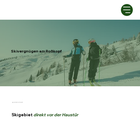
Skivergnügen am Roßkopf
Der Ski- und Freizeitberg von Sterzing
W I N T E R S P O R T
Skigebiet
direkt vor der Haustür