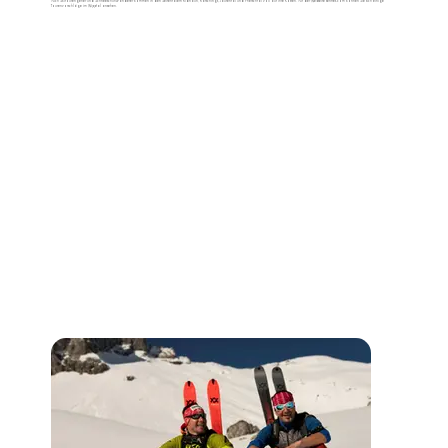
Auch Skitourengeher und Schneeschuhwanderer kommen in den Seitentälern Ridnaun, Ratschings, Jaufental und Pflerschtal voll auf ihre Kosten. Auf der Webseite sentres.com können Sie sich einige
Tourenvorschläge im Wipptal ansehen.