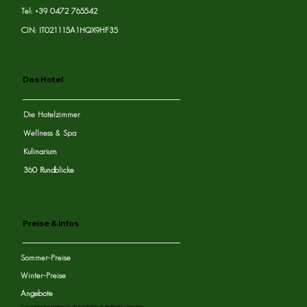
Tel: +39 0472 765542
CIN: IT021115A1HQX9HF35
Das Hotel
Die Hotelzimmer
Wellness & Spa
Kulinarium
360 Rundblicke
Preise & Infos
Sommer-Preise
Winter-Preise
Angebote
© 2026 Hotel Sterzingermoos · UID: IT 01187600216. Alle Rechte vorbehalten.